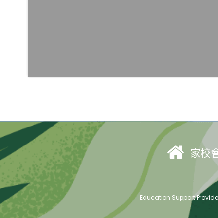
家校
Education Support Provid