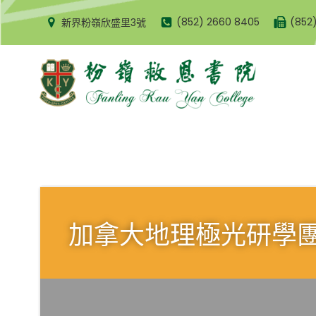
Skip
(852) 2660 8405
(852
新界粉嶺欣盛里3號
to
content
加拿大地理極光研學