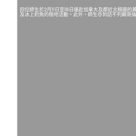
四位師生於2月11日至18日遠赴加拿大及鄰近北極
及冰上釣魚的極地活動。此外，師生亦到訪不列顛哥倫比亞大學 (