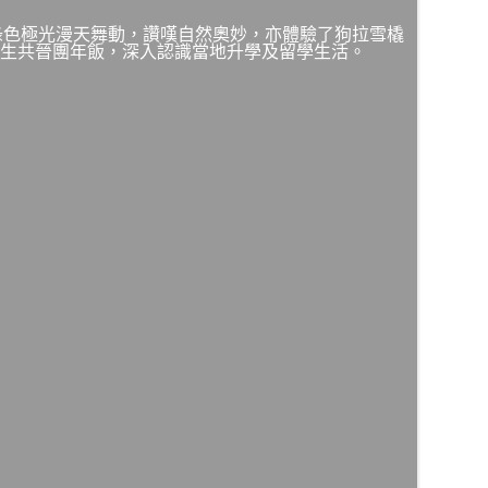
睹綠色極光漫天舞動，讚嘆自然奧妙，亦體驗了狗拉雪橇
，與當地大學生共晉團年飯，深入認識當地升學及留學生活。