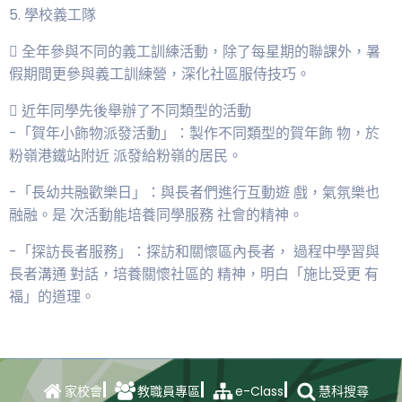
5. 學校義工隊
 全年參與不同的義工訓練活動，除了每星期的聯課外，暑
假期間更參與義工訓練營，深化社區服侍技巧。
 近年同學先後舉辦了不同類型的活動
-「賀年小飾物派發活動」：製作不同類型的賀年飾 物，於
粉嶺港鐵站附近 派發給粉嶺的居民。
-「長幼共融歡樂日」：與長者們進行互動遊 戲，氣氛樂也
融融。是 次活動能培養同學服務 社會的精神。
-「探訪長者服務」：探訪和關懷區內長者， 過程中學習與
長者溝通 對話，培養關懷社區的 精神，明白「施比受更 有
福」的道理。
e-Class
家校會
教職員專區
慧科搜尋