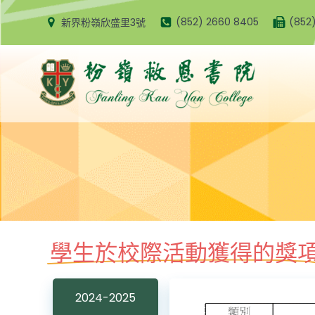
Skip
(852) 2660 8405
(852
新界粉嶺欣盛里3號
to
content
學生於校際活動獲得的獎
2024-2025