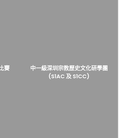
比賽
中一級深圳宗教歷史文化研學團
(S1AC 及 S1CC)