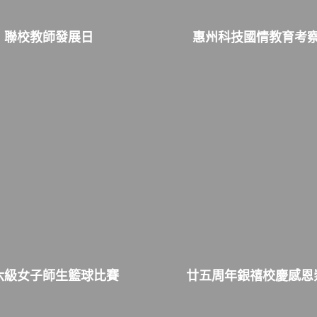
聯校教師發展日
惠州科技國情教育考
六級女子師生籃球比賽
廿五周年銀禧校慶感恩