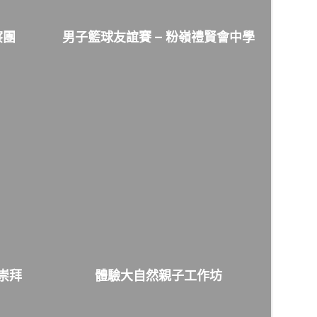
察團
男子籃球友誼賽 – 粉嶺禮賢會中學
崇拜
體驗大自然親子工作坊