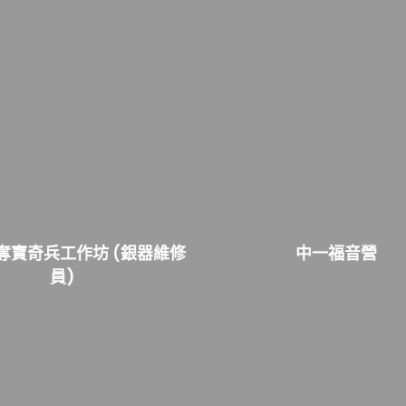
M奪寶奇兵工作坊 (銀器維修
中一福音營
員)