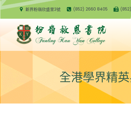
Skip
(852) 2660 8405
(852
新界粉嶺欣盛里3號
to
content
全港學界精英