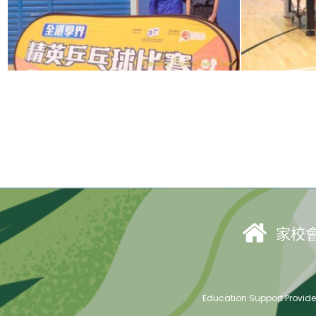
家校
Education Support Provid