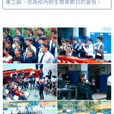
果之餘，亦為校內師生帶來節日的喜悅。