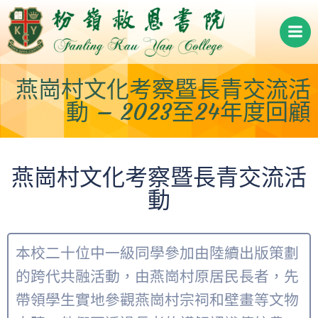
Skip
to
content
燕崗村文化考察暨長青交流活
動 – 2023至24年度回顧
燕崗村文化考察暨長青交流活
動
本校二十位中一級同學參加由陸續出版策劃
的跨代共融活動，由燕崗村原居民長者，先
帶領學生實地參觀燕崗村宗祠和壁畫等文物