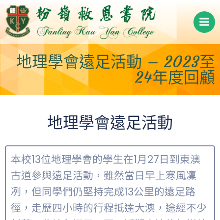
Skip
to
content
地理學會遠足活動 – 2023至
24年度回顧
地理學會遠足活動
本校13位地理學會的學生在1月27日到東澳
古道參與遠足活動，雖然當日早上寒風凜
冽，但同學們仍堅持完成13公里的遠足路
徑，走歷四小時的行程抵達大澳，途經不少