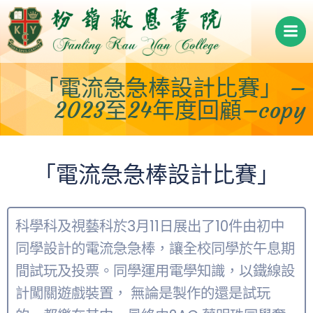
Skip
to
content
「電流急急棒設計比賽」 –
2023至24年度回顧–copy
「電流急急棒設計比賽」
科學科及視藝科於3月11日展出了10件由初中
同學設計的電流急急棒，讓全校同學於午息期
間試玩及投票。同學運用電學知識，以鐵線設
計闖關遊戲裝置， 無論是製作的還是試玩