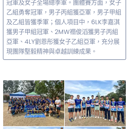
冠軍及女子全場總季軍。團體賽方面，女子
乙組勇奪冠軍，男子丙組獲亞軍，男子甲組
及乙組皆獲季軍；個人項目中，6LK李嘉淇
獲男子甲組冠軍、2MW禤俊滔獲男子丙組
亞軍、4LY劉恩彤獲女子乙組亞軍，充分展
現團隊堅毅精神與卓越訓練成果。