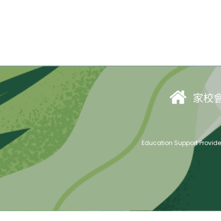
家校
Education Support Provid