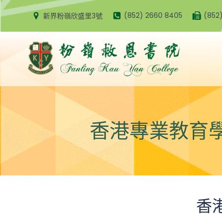
Skip
(852) 2660 8405
(852
新界粉嶺欣盛里3號
to
content
香港專業教育學院
香