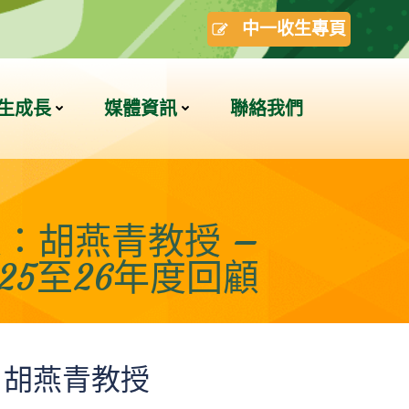
中一收生專頁
生成長
媒體資訊
聯絡我們
：胡燕青教授 –
025至26年度回顧
：胡燕青教授