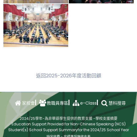
返回2025-2026年度活動回顧
e-Class
家校會
教職員專區
慧科搜尋
2024/25學年-為非華語學生提供的教育支援 -學校支援摘要
Education Support Provided for Non-Chinese Speaking (NCS)
Student(s) School Support Summaryfor the 2024/25 School Year
特定收費 - 非標準設施收支表