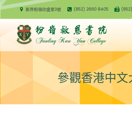
Skip
(852) 2660 8405
(852
新界粉嶺欣盛里3號
to
content
參觀香港中文大