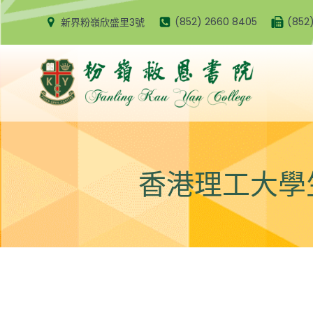
Skip
(852) 2660 8405
(852
新界粉嶺欣盛里3號
to
content
香港理工大學