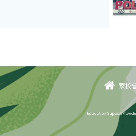
家校
Education Support Provid