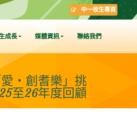
中一收生專頁
生成長
媒體資訊
聯絡我們
「愛・創耆樂」挑
025至26年度回顧