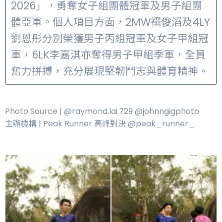
2026」，勇奪女子組團體冠軍及男子組團
體亞軍。個人項目方面，2MW禤俊滔及4LY
劉恩彤分別榮獲男子丙組冠軍及女子甲組冠
軍，6LK李嘉淇亦奪得男子甲組季軍，全員
奮力拼搏，充分展現堅韌鬥志與體育精神。
Photo Source | @raymond.lai.729 @johnngigphoto
主辦機構 | Peak Runner 高峰對決 @peak_runner_