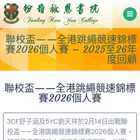
Skip
to
content
聯校盃——全港跳繩競速錦標
賽2026個人賽 – 2025至26年
度回顧
聯校盃——全港跳繩競速錦標
賽2026個人賽
3CF舒子涵及5YC劉天祥於2月14日出戰聯
校盃——全港跳繩競速錦標賽2026個人賽，