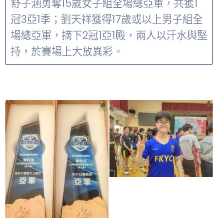
舒子涵勇奪15歲女子組全場總亞軍，共獲1
冠3亞1季；劉天祥獲得17歲或以上男子組全
場總亞軍，摘下2冠1亞1殿，兩人以汗水與堅
持，於賽場上大放異彩。