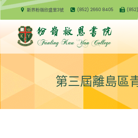
Skip
(852) 2660 8405
(852
新界粉嶺欣盛里3號
to
content
第三屆離島區青少