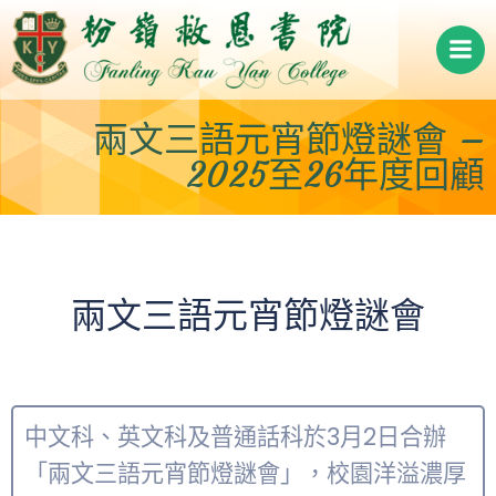
Skip
to
content
兩文三語元宵節燈謎會 –
2025至26年度回顧
兩文三語元宵節燈謎會
中文科、英文科及普通話科於3月2日合辦
「兩文三語元宵節燈謎會」，校園洋溢濃厚