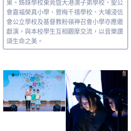
果。姊妹學校東莞暨大港澳子弟學校、聖公
會嘉福榮真小學、曾梅千禧學校、大埔浸信
會公立學校及基督教粉嶺神召會小學亦應邀
獻演，與本校學生互相觀摩交流，以音樂讚
頌生命之美。