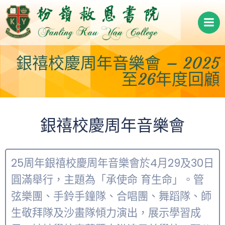
Skip
to
content
銀禧校慶周年音樂會 – 2025
至26年度回顧
銀禧校慶周年音樂會
25周年銀禧校慶周年音樂會於4月29及30日
圓滿舉行，主題為「承使命 育生命」。管
弦樂團、手鈴手鐘隊、合唱團、舞蹈隊、師
生敬拜隊及沙畫隊傾力演出，展示學習成