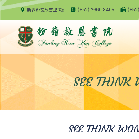
Skip
(852) 2660 8405
(852
新界粉嶺欣盛里3號
to
content
SEE THIN
SEE THINK WO