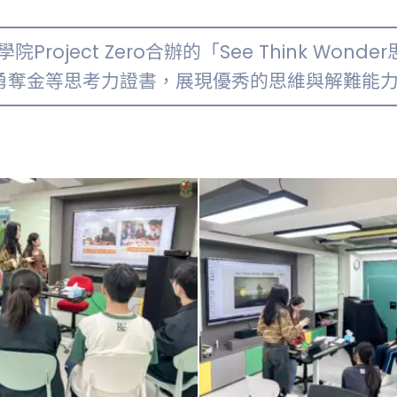
roject Zero合辦的「See Think Won
勇奪金等思考力證書，展現優秀的思維與解難能