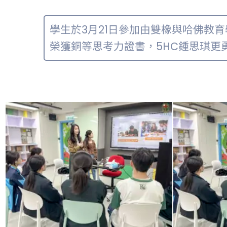
學生於3月21日參加由雙橡與哈佛教育學院P
榮獲銅等思考力證書，5HC鍾思琪更