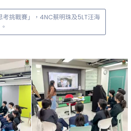
der思考挑戰賽」，4NC蔡明珠及5LT汪海
力。