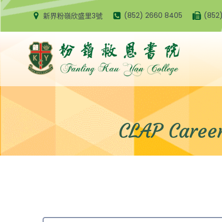
Skip
(852) 2660 8405
(852
新界粉嶺欣盛里3號
to
content
CLAP Car