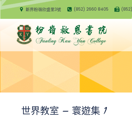
Skip
(852) 2660 8405
(852
新界粉嶺欣盛里3號
to
content
世界教室 – 寰遊集 1