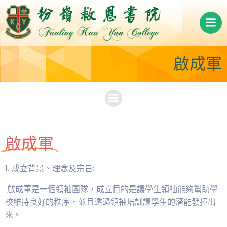
Skip
to
content
啟成軍
啟成軍
1. 成立背景、理念及宗旨:
啟成軍是一個領袖團隊，成立目的是讓學生領袖能夠幫助學
校維持良好的秩序，並且透過領袖培訓讓學生的潛能發揮出
來。