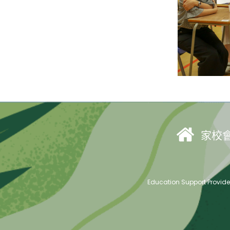
家校
Education Support Provid