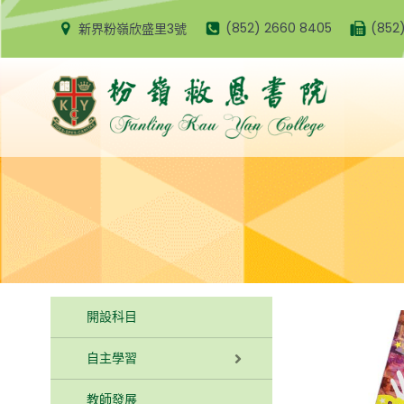
Skip
(852) 2660 8405
(852
新界粉嶺欣盛里3號
to
content
開設科目
自主學習
教師發展