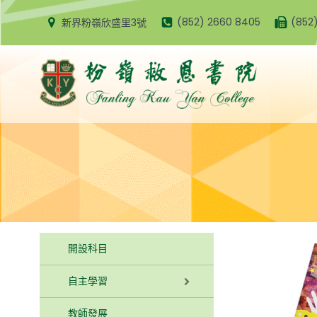
Skip
(852) 2660 8405
(852
新界粉嶺欣盛里3號
to
content
開設科目
自主學習
教師發展