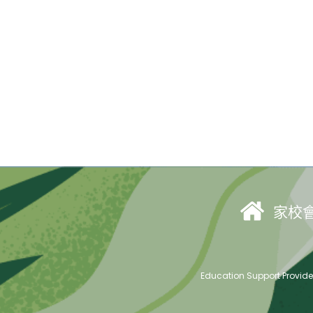
家校
Education Support Provid