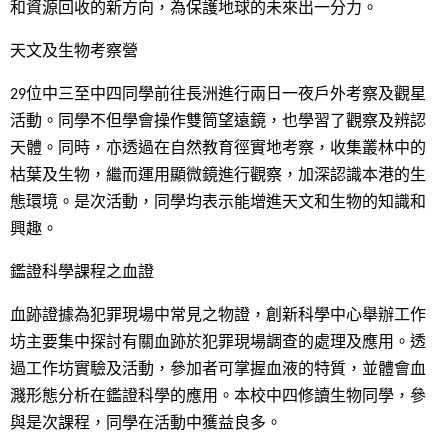
和資源回收的新方向，為保護地球的未來出一分力。
天文及生物考察營
29位中三至中四同學前往長洲進行兩日一夜戶外考察及觀星
活動。同學不但學會操作雙筒望遠鏡，也學習了觀察及辨認
天體。同時，亦透過在自然教育徑實地考察，收集叢林中的
枯葉及生物，繼而運用顯微鏡進行觀察，加深認識本港的生
態環境。是次活動，同學均表示能增進天文和生物的知識和
興趣。
鑑證科學課程之血證
血跡證據為犯罪現場中常見之物證，創新科學中心舉辦工作
坊主要集中探討有關血跡於犯罪現場調查的處理及應用。透
過工作坊實驗及活動，參加者可掌握血液的特質，並體會血
濺形態分析在鑑證科學的應用。本校中四修讀生物同學，參
與是次課程，同學在活動中獲益良多。