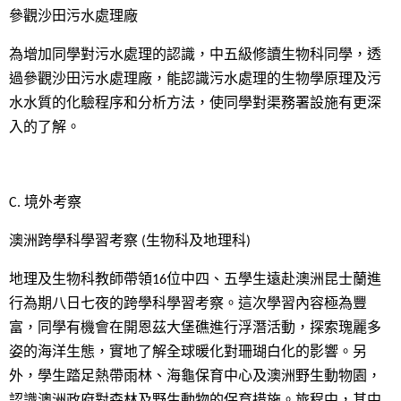
參觀沙田污水處理廠
為增加同學對污水處理的認識，中五級修讀生物科同學，透
過參觀沙田污水處理廠，能認識污水處理的生物學原理及污
水水質的化驗程序和分析方法，使同學對渠務署設施有更深
入的了解。
C. 境外考察
澳洲跨學科學習考察 (生物科及地理科)
地理及生物科教師帶領16位中四、五學生遠赴澳洲昆士蘭進
行為期八日七夜的跨學科學習考察。這次學習內容極為豐
富，同學有機會在開恩茲大堡礁進行浮潛活動，探索瑰麗多
姿的海洋生態，實地了解全球暖化對珊瑚白化的影響。另
外，學生踏足熱帶雨林、海龜保育中心及澳洲野生動物園，
認識澳洲政府對森林及野生動物的保育措施。旅程中，其中